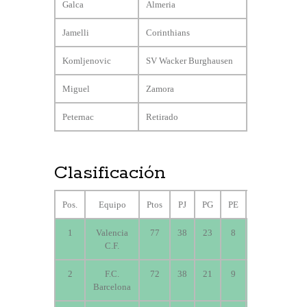
Galca
Almeria
Jamelli
Corinthians
Komljenovic
SV Wacker Burghausen
Miguel
Zamora
Peternac
Retirado
Clasificación
Pos.
Equipo
Ptos
PJ
PG
PE
PP
GF
1
Valencia
77
38
23
8
7
71
C.F.
2
F.C.
72
38
21
9
8
63
Barcelona