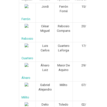
Jordi
Ferrón
15/08/1978
Forné
Ferrón
César
Rebosio
20/10/1976
Miguel
Compans
Rebosio
Luis
Cuartero
17/08/1975
Carlos
Laforga
Cuartero
Álvaro
Maior De
29/04/1979
Luiz
Aquino
Álvaro
Gabriel
Milito
07/09/1980
Alejandro
Milito
Delio
Toledo
02/10/1976