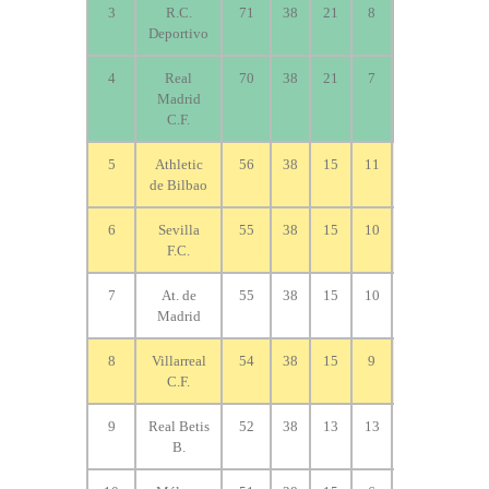
3
R.C.
71
38
21
8
9
60
Deportivo
4
Real
70
38
21
7
10
72
Madrid
C.F.
5
Athletic
56
38
15
11
12
53
de Bilbao
6
Sevilla
55
38
15
10
13
56
F.C.
7
At. de
55
38
15
10
13
51
Madrid
8
Villarreal
54
38
15
9
14
47
C.F.
9
Real Betis
52
38
13
13
12
46
B.