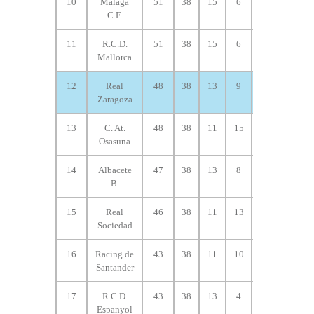
10
Málaga
51
38
15
6
17
50
C.F.
11
R.C.D.
51
38
15
6
17
54
Mallorca
12
Real
48
38
13
9
16
46
Zaragoza
13
C. At.
48
38
11
15
12
38
Osasuna
14
Albacete
47
38
13
8
17
40
B.
15
Real
46
38
11
13
14
49
Sociedad
16
Racing de
43
38
11
10
17
48
Santander
17
R.C.D.
43
38
13
4
21
48
Espanyol