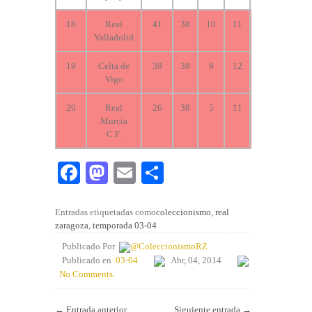
18
Real
41
38
10
11
17
46
Valladolid
19
Celta de
39
38
9
12
17
48
Vigo
20
Real
26
38
5
11
22
29
Murcia
C.F.
Fa
M
E
C
ce
as
m
o
bo
to
ail
m
Entradas etiquetadas como
coleccionismo
,
real
zaragoza
,
temporada 03-04
ok
do
pa
Publicado Por
@ColeccionismoRZ
n
rti
Publicado en
03-04
Abr, 04, 2014
No Comments.
r
←
Entrada anterior
Siguiente entrada
→