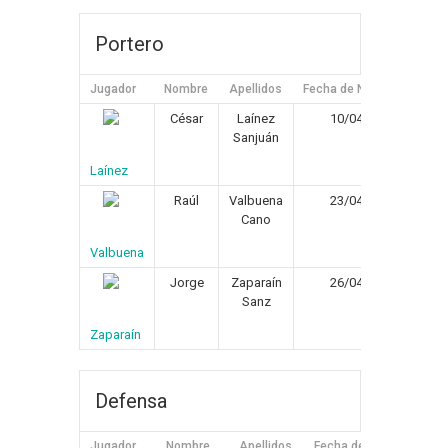
Portero
Jugador
Nombre
Apellidos
Fecha de Nacimiento
P
César
Laínez
10/04/1977
Sanjuán
Laínez
Raúl
Valbuena
23/04/1975
Cano
Valbuena
Jorge
Zaparaín
26/04/1984
Sanz
Zaparaín
Defensa
Jugador
Nombre
Apellidos
Fecha de Nacimiento