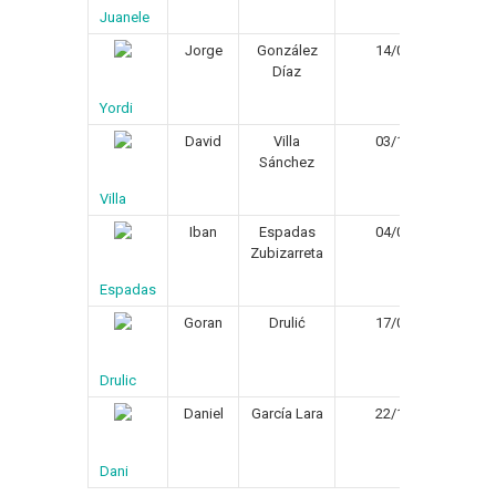
Juanele
Jorge
González
14/09/1974
Díaz
Yordi
David
Villa
03/12/1981
Sánchez
Villa
Iban
Espadas
04/08/1978
Zubizarreta
Espadas
Goran
Drulić
17/04/1977
Drulic
Daniel
García Lara
22/12/1974
Dani