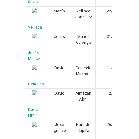
Savio
Martín
Vellisca
22/08/1971
González
Vellisca
Jesús
Muñoz
01/01/1976
Calonge
Jesús
Muñoz
David
Generelo
11/08/1982
Miranda
Generelo
David
Almazán
12/02/1974
Abril
David
Pirri
José
Hurtado
26/02/1972
Ignacio
Capilla