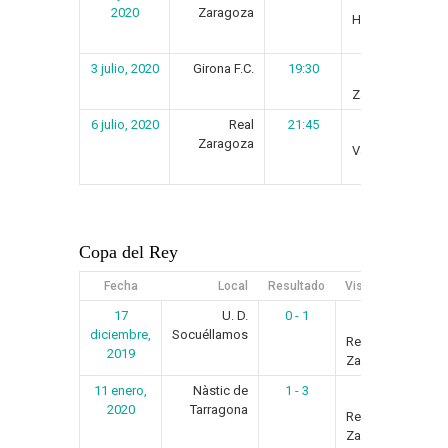
2020
Zaragoza
Huesca
3 julio, 2020
Girona F.C.
19:30
Real
Zaragoza
6 julio, 2020
Real
21:45
Rayo
Zaragoza
Vallecano
Copa del Rey
Fecha
Local
Resultado
Visitante
Art
17
U. D.
0 - 1
Res
diciembre,
Socuéllamos
Real
2019
Zaragoza
11 enero,
Nàstic de
1 - 3
Res
2020
Tarragona
Real
Zaragoza