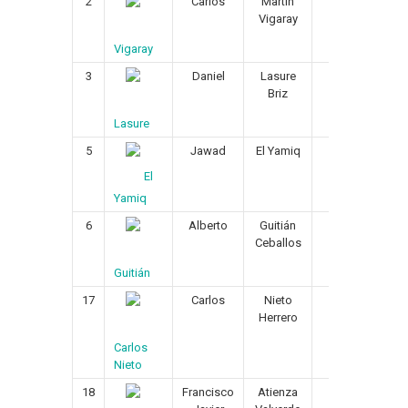
2
Carlos
Martín
07/09/1994
Vigaray
Vigaray
3
Daniel
Lasure
27/02/1994
Briz
Lasure
5
Jawad
El Yamiq
29/02/1992
El
Yamiq
6
Alberto
Guitián
29/07/1990
Ceballos
Guitián
17
Carlos
Nieto
05/05/1996
Herrero
Carlos
Nieto
18
Francisco
Atienza
18/01/1990