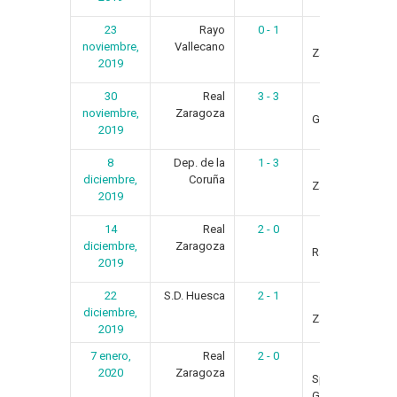
23
Rayo
0 - 1
Real
noviembre,
Vallecano
Zaragoza
2019
30
Real
3 - 3
noviembre,
Zaragoza
Girona F.C.
2019
8
Dep. de la
1 - 3
Real
diciembre,
Coruña
Zaragoza
2019
14
Real
2 - 0
Real
diciembre,
Zaragoza
Racing Club
2019
22
S.D. Huesca
2 - 1
Real
diciembre,
Zaragoza
2019
7 enero,
Real
2 - 0
2020
Zaragoza
Sporting de
Gijón