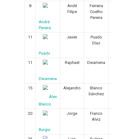
8
Andé
Ferreira
05/05/199
Filipe
Coelho
Pereira
André
Pereira
11
Javier
Puado
25/05/199
Díaz
Puado
11
Raphael
Dwamena
12/09/199
Dwamena
15
Alejandro
Blanco
16/12/199
Sánchez
Álex
Blanco
20
Jorge
Franco
29/10/199
Alviz
Burgui
26
Luis
Suárez
02/12/199