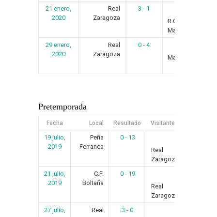
21 enero,
Real
3 - 1
Res
2020
Zaragoza
R.C.D.
Mallorca
29 enero,
Real
0 - 4
Res
R.
2020
Zaragoza
Madrid
Pretemporada
Fecha
Local
Resultado
Visitante
Artículo
19 julio,
Peña
0 - 13
Resumen
2019
Ferranca
Real
Zaragoza
21 julio,
C.F.
0 - 19
Resumen
2019
Boltaña
Real
Zaragoza
27 julio,
Real
3 - 0
Resumen