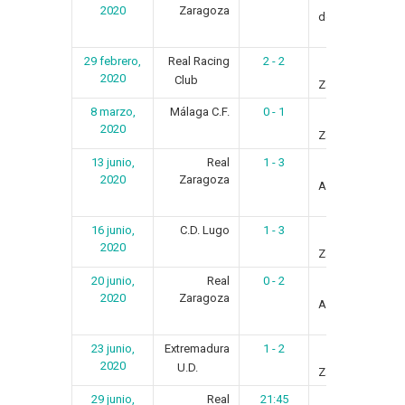
2020
Zaragoza
de la Coruña
29 febrero,
Real Racing
2 - 2
Real
2020
Club
Zaragoza
8 marzo,
Málaga C.F.
0 - 1
Real
2020
Zaragoza
13 junio,
Real
1 - 3
A.D.
2020
Zaragoza
Alcorcón
16 junio,
C.D. Lugo
1 - 3
Real
2020
Zaragoza
20 junio,
Real
0 - 2
U.D.
2020
Zaragoza
Almería
23 junio,
Extremadura
1 - 2
Real
2020
U.D.
Zaragoza
29 junio,
Real
21:45
S.D.