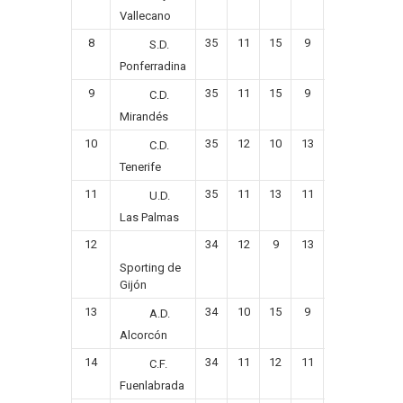
Vallecano
8
35
11
15
9
41
37
S.D.
Ponferradina
9
35
11
15
9
48
51
C.D.
Mirandés
10
35
12
10
13
42
39
C.D.
Tenerife
11
35
11
13
11
36
39
U.D.
Las Palmas
12
34
12
9
13
34
31
Sporting de
Gijón
13
34
10
15
9
42
41
A.D.
Alcorcón
14
34
11
12
11
35
34
C.F.
Fuenlabrada