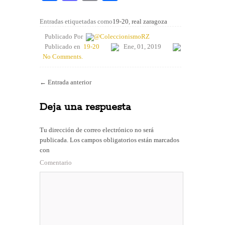
ce
as
m
o
bo
to
ail
m
Entradas etiquetadas como
19-20
,
real zaragoza
ok
do
pa
Publicado Por
@ColeccionismoRZ
Publicado en
19-20
Ene, 01, 2019
n
rti
No Comments.
r
←
Entrada anterior
Deja una respuesta
Tu dirección de correo electrónico no será
publicada.
Los campos obligatorios están marcados
con
Comentario