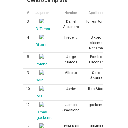
Centrocampista
#
Jugador
Nombre
Apellidos
Fecha de 
3
Daniel
Torres Rojas
15/1
Alejandro
D. Torres
4
Frédéric
Bikoro
17/0
Akieme
Bikoro
Nchama
8
Jorge
Pombo
22/0
Marcos
Escobar
Pombo
9
Alberto
Soro
09/0
Álvarez
Soro
10
Javier
Ros Añón
16/0
Ros
12
James
Igbekeme
04/0
Omonigho
James
Igbekeme
14
José Raúl
Gutiérrez
30/1