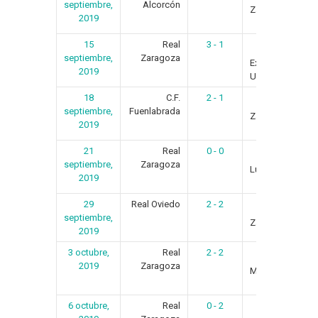
septiembre,
Alcorcón
Zaragoza
2019
15
Real
3 - 1
septiembre,
Zaragoza
Extremadura
2019
U.D.
18
C.F.
2 - 1
Real
septiembre,
Fuenlabrada
Zaragoza
2019
21
Real
0 - 0
C.D.
septiembre,
Zaragoza
Lugo
2019
29
Real Oviedo
2 - 2
Real
septiembre,
Zaragoza
2019
3 octubre,
Real
2 - 2
2019
Zaragoza
Málaga C.F.
6 octubre,
Real
0 - 2
Cádiz