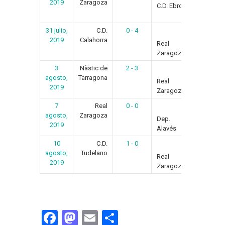
2019
Zaragoza
C.D. Ebro
31 julio,
C.D.
0 - 4
Resumen
2019
Calahorra
Real
Zaragoza
3
Nàstic de
2 - 3
Resumen
agosto,
Tarragona
Real
2019
Zaragoza
7
Real
0 - 0
Resumen
agosto,
Zaragoza
Dep.
2019
Alavés
10
C.D.
1 - 0
Resumen
agosto,
Tudelano
Real
2019
Zaragoza
Fa
M
E
C