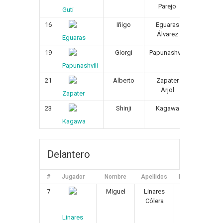
Parejo
Guti
16
Iñigo
Eguaras
07/0
Álvarez
Eguaras
19
Giorgi
Papunashvili
02/0
Papunashvili
21
Alberto
Zapater
13/0
Arjol
Zapater
23
Shinji
Kagawa
17/0
Kagawa
Delantero
#
Jugador
Nombre
Apellidos
Fecha de Nacim
7
Miguel
Linares
30/09/198
Cólera
Linares