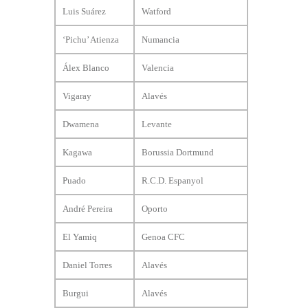
Luis Suárez
Watford
‘Pichu’ Atienza
Numancia
Álex Blanco
Valencia
Vigaray
Alavés
Dwamena
Levante
Kagawa
Borussia Dortmund
Puado
R.C.D. Espanyol
André Pereira
Oporto
El Yamiq
Genoa CFC
Daniel Torres
Alavés
Burgui
Alavés