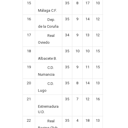
15
35
8
17
10
29
31
Málaga C.F.
16
35
9
14
12
34
51
-
Dep.
de la Coruña
17
34
9
13
12
40
45
Real
Oviedo
18
35
10
10
15
27
40
-
Albacete B.
19
35
9
11
15
37
43
C.D.
Numancia
20
35
8
14
13
31
45
-
C.D.
Lugo
21
35
7
12
16
33
48
-
Extremadura
U.D.
22
35
4
18
13
34
45
-
Real
Racing Club