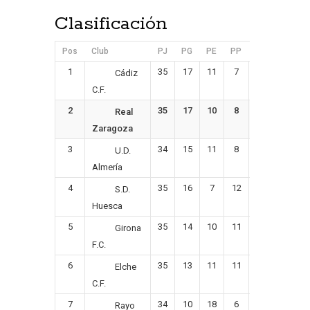
Clasificación
Pos
Club
PJ
PG
PE
PP
GF
GC
1
35
17
11
7
46
33
Cádiz
C.F.
2
35
17
10
8
51
37
Real
Zaragoza
3
34
15
11
8
54
33
U.D.
Almería
4
35
16
7
12
46
38
S.D.
Huesca
5
35
14
10
11
42
36
Girona
F.C.
6
35
13
11
11
44
37
Elche
C.F.
7
34
10
18
6
44
36
Rayo