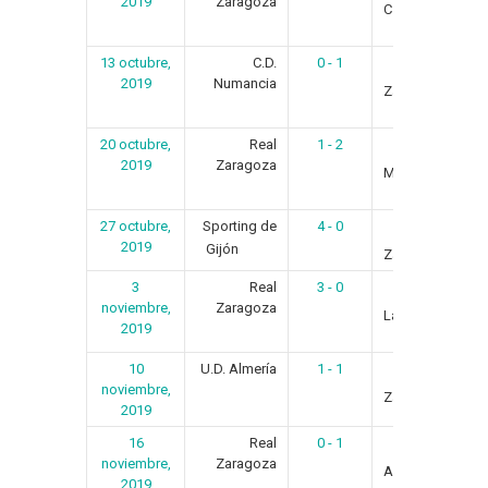
2019
Zaragoza
C.F.
13 octubre,
C.D.
0 - 1
Real
2019
Numancia
Zaragoza
20 octubre,
Real
1 - 2
C.D.
2019
Zaragoza
Mirandés
27 octubre,
Sporting de
4 - 0
Real
2019
Gijón
Zaragoza
3
Real
3 - 0
U.D.
noviembre,
Zaragoza
Las Palmas
2019
10
U.D. Almería
1 - 1
Real
noviembre,
Zaragoza
2019
16
Real
0 - 1
noviembre,
Zaragoza
Albacete B.
2019