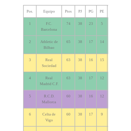
Pos.
Equipo
Ptos
PJ
PG
PE
PP
GF
1
F.C.
74
38
23
5
10
78
Barcelona
2
Athletic de
65
38
17
14
7
52
Bilbao
3
Real
63
38
16
15
7
60
Sociedad
4
Real
63
38
17
12
9
63
Madrid C.F.
5
R.C.D.
60
38
16
12
10
55
Mallorca
6
Celta de
60
38
17
9
12
54
Vigo