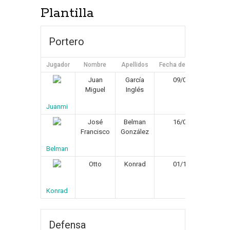
Plantilla
Portero
Jugador
Nombre
Apellidos
Fecha de Nacimiento
Juan
García
09/03/1971
Miguel
Inglés
Juanmi
José
Belman
16/06/1971
Francisco
González
Belman
Otto
Konrad
01/11/1964
Konrad
Defensa