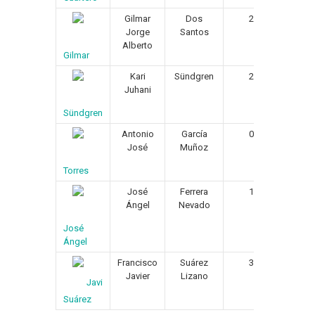
Gilmar
Dos
23/04/1971
Jorge
Santos
Alberto
Gilmar
Kari
Sündgren
25/10/1967
Juhani
Sündgren
Antonio
García
01/05/1974
José
Muñoz
Torres
José
Ferrera
12/03/1975
Ángel
Nevado
José
Ángel
Francisco
Suárez
31/01/1976
Javier
Lizano
Javi
Suárez