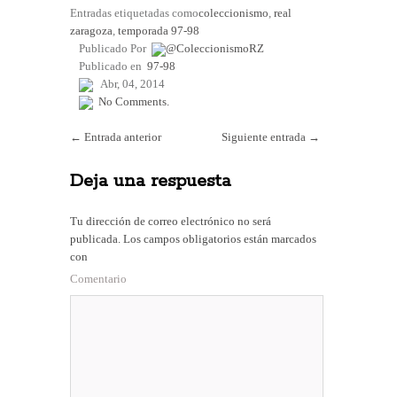
ce
as
m
o
Entradas etiquetadas como
coleccionismo
,
real
bo
to
ail
m
zaragoza
,
temporada 97-98
Publicado Por
@ColeccionismoRZ
ok
do
pa
Publicado en
97-98
n
rti
Abr, 04, 2014
No Comments.
r
←
Entrada anterior
Siguiente entrada
→
Deja una respuesta
Tu dirección de correo electrónico no será
publicada.
Los campos obligatorios están marcados
con
Comentario