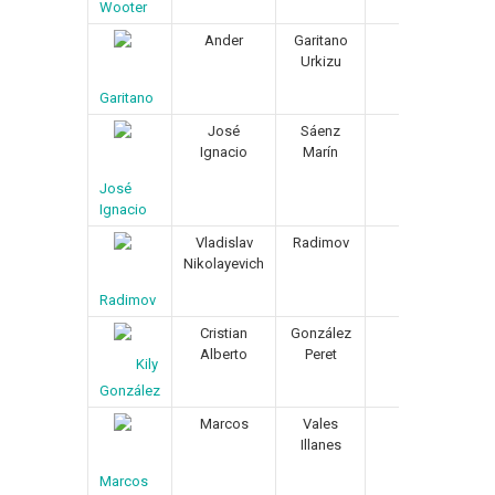
Wooter
Ander
Garitano
26/02/1969
Urkizu
Garitano
José
Sáenz
28/09/1973
Ignacio
Marín
José
Ignacio
Vladislav
Radimov
26/11/1975
Nikolayevich
Radimov
Cristian
González
04/08/1974
Alberto
Peret
Kily
González
Marcos
Vales
05/04/1975
Illanes
Marcos