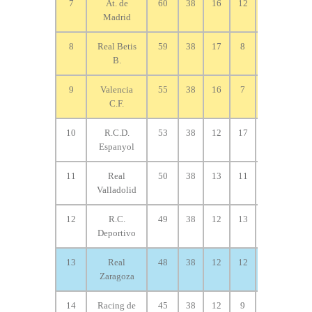
7
At. de
60
38
16
12
10
79
Madrid
8
Real Betis
59
38
17
8
13
49
B.
9
Valencia
55
38
16
7
15
58
C.F.
10
R.C.D.
53
38
12
17
9
44
Espanyol
11
Real
50
38
13
11
14
36
Valladolid
12
R.C.
49
38
12
13
13
44
Deportivo
13
Real
48
38
12
12
14
45
Zaragoza
14
Racing de
45
38
12
9
17
46