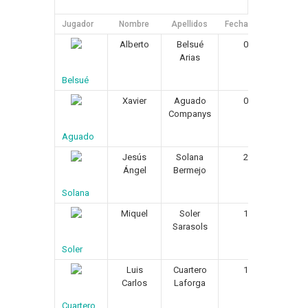
Jugador
Nombre
Apellidos
Fecha de Nacimiento
Alberto
Belsué
02/03/1968
Arias
Belsué
Xavier
Aguado
05/06/1968
Companys
Aguado
Jesús
Solana
25/12/1964
Ángel
Bermejo
Solana
Miquel
Soler
16/03/1965
Sarasols
Soler
Luis
Cuartero
17/08/1975
Carlos
Laforga
Cuartero