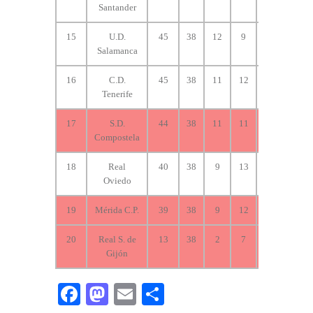
Santander
15
U.D.
45
38
12
9
17
46
Salamanca
16
C.D.
45
38
11
12
15
44
Tenerife
17
S.D.
44
38
11
11
16
56
Compostela
18
Real
40
38
9
13
16
36
Oviedo
19
Mérida C.P.
39
38
9
12
17
33
20
Real S. de
13
38
2
7
29
31
Gijón
Fa
M
E
C