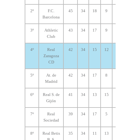
2º
F.C.
45
34
18
9
7
61
Barcelona
3º
Athletic
43
34
17
9
8
44
Club
4º
Real
42
34
15
12
7
51
Zaragoza
CD
5º
At. de
42
34
17
8
9
53
Madrid
6º
Real S. de
41
34
13
15
6
37
Gijón
7º
Real
39
34
17
5
12
64
Sociedad
8º
Real Betis
35
34
11
13
10
40
B. S.