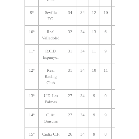
9º
Sevilla
34
34
12
10
12
39
F.C.
10º
Real
32
34
13
6
15
54
Valladolid
11º
R.C.D.
31
34
11
9
14
43
Espanyol
12º
Real
31
34
10
11
13
33
Racing
Club
13º
U.D. Las
27
34
9
9
16
37
Palmas
14º
C. At.
27
34
9
9
16
24
Osasuna
15º
Cádiz C.F.
26
34
9
8
17
30