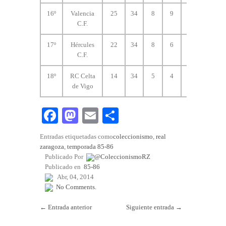
16º
Valencia
25
34
8
9
17
38
C.F.
17º
Hércules
22
34
8
6
20
35
C.F.
18º
RC Celta
14
34
5
4
25
32
de Vigo
Fa
M
E
C
ce
as
m
o
Entradas etiquetadas como
coleccionismo
,
real
bo
to
ail
m
zaragoza
,
temporada 85-86
Publicado Por
@ColeccionismoRZ
ok
do
pa
Publicado en
85-86
n
rti
Abr, 04, 2014
No Comments.
r
←
Entrada anterior
Siguiente entrada
→