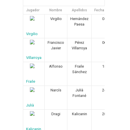
Jugador
Nombre
Apellidos
Fecha de Nacimiento
Virgilio
Hernández
05/09/1968
Paesa
Virgilio
Francisco
Pérez
06/08/1966
Javier
Villarroya
Villarroya
Alfonso
Fraile
15/01/1960
Sánchez
Fraile
Narcís
Julià
24/05/1963
Fontané
Julià
Dragi
Kalicanin
28/10/1957
Kalicanin