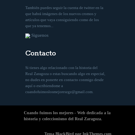
También puedes seguir la cuenta de twitter en la
que habrá imágenes de los nuevos cromos y
artículos que vaya consiguiendo como de los
que ya tenemos...
Siguenos
Contacto
Si tienes algo relacionado con la historia del
Real Zaragoza o estas buscando algo en especial,
no dudes en ponerte en contacto conmigo desde
aquí
o escribiendome a
cuandofuimoslosmejoreszgz@gmail.com
.
Cuando fuimos los mejores - Web dedicada a la
historia y coleccionismo del Real Zaragoza.
Tema BlackBird por InkThemes.com