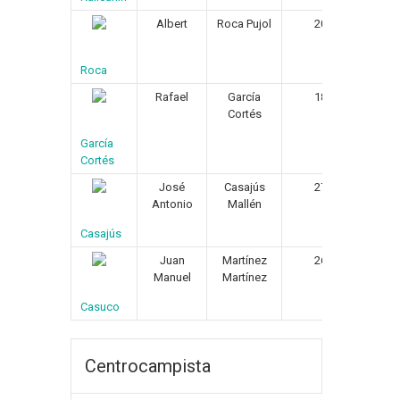
Albert
Roca Pujol
20/10/1962
Roca
Rafael
García
18/01/1958
Cortés
García
Cortés
José
Casajús
27/03/1958
Antonio
Mallén
Casajús
Juan
Martínez
26/09/1955
Manuel
Martínez
Casuco
Centrocampista