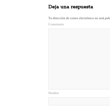
bo
to
ail
m
Deja una respuesta
ok
do
pa
n
rti
Tu dirección de correo electrónico no será pub
r
Comentario
Nombre