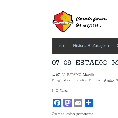
Inicio
Historia R. Zaragoza
07_08_ESTADIO_Mo
←
07_08_ESTADIO_Movilla
Por
@ColeccionismoRZ
|
Publicado
4 julio, 
S_C_Yarza
Fa
M
E
C
ce
as
m
o
Guarda el
enlace permanente
.