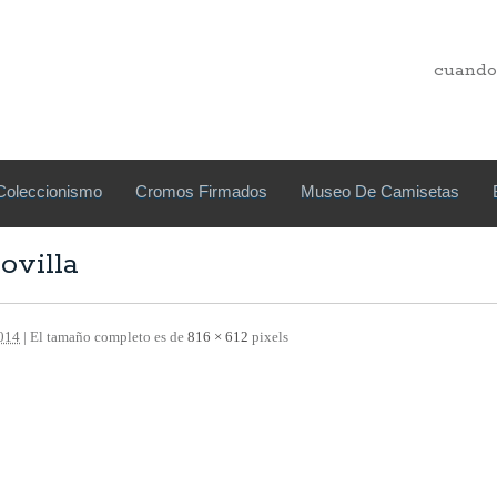
cuando
Coleccionismo
Cromos Firmados
Museo De Camisetas
villa
2014
| El tamaño completo es de
816 × 612
pixels