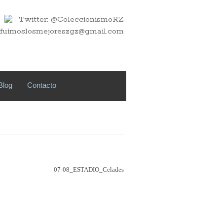
Twitter: @ColeccionismoRZ
fuimoslosmejoreszgz@gmail.com
Blog
Contacto
07-08_ESTADIO_Celades