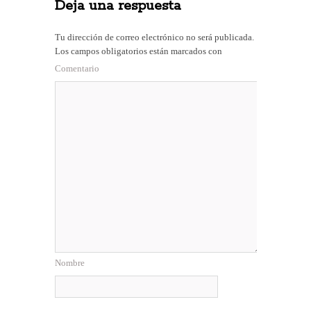
n
rti
Deja una respuesta
ok
do
pa
r
n
rti
Tu dirección de correo electrónico no será publicada.
r
Los campos obligatorios están marcados con
Comentario
Nombre