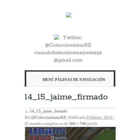
Twitter:
@ColeccionismoRZ
cuandofuimoslosmejoreszgz
@gmail.com
MENÚ PÁGINAS DE NAVEGACIÓN
14_15_jaime_firmado
←
14_15_jaime_firmado
Por
@ColeccionismoRZ
|
Publicado
8 febrero, 2015
|
El tamaño completo es de
500 × 700
pixels