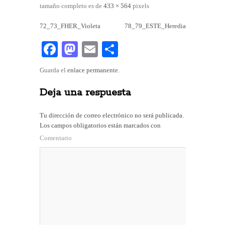
tamaño completo es de
433 × 564
pixels
72_73_FHER_Violeta
78_79_ESTE_Heredia
Fa
M
E
C
ce
as
m
o
Guarda el
enlace permanente
.
bo
to
ail
m
Deja una respuesta
ok
do
pa
n
rti
Tu dirección de correo electrónico no será publicada.
r
Los campos obligatorios están marcados con
Comentario