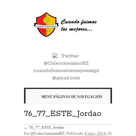
Twitter:
@ColeccionismoRZ
cuandofuimoslosmejoreszgz
@gmail.com
MENÚ PÁGINAS DE NAVEGACIÓN
76_77_ESTE_Jordao
←
76_77_ESTE_Jordao
Por
@ColeccionismoRZ
|
Publicado
4 julio, 2014
| El