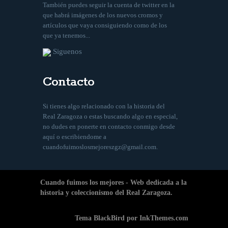
También puedes seguir la cuenta de twitter en la
que habrá imágenes de los nuevos cromos y
artículos que vaya consiguiendo como de los
que ya tenemos...
Siguenos
Contacto
Si tienes algo relacionado con la historia del
Real Zaragoza o estas buscando algo en especial,
no dudes en ponerte en contacto conmigo desde
aquí
o escribiendome a
cuandofuimoslosmejoreszgz@gmail.com
.
Cuando fuimos los mejores - Web dedicada a la
historia y coleccionismo del Real Zaragoza.
Tema BlackBird por InkThemes.com