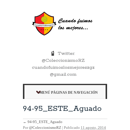
Twitter:
@ColeccionismoRZ
cuandofuimoslosmejoreszgz
@gmail.com
MENÚ PÁGINAS DE NAVEGACIÓN
94-95_ESTE_Aguado
←
94-95_ESTE_Aguado
Por
@ColeccionismoRZ
|
Publicado
11 agosto, 2014