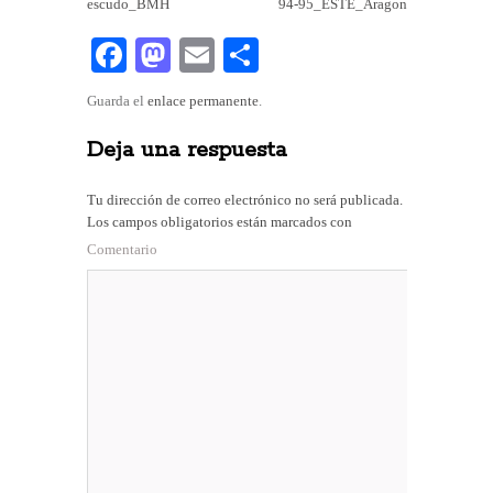
escudo_BMH
94-95_ESTE_Aragon
Fa
M
E
C
ce
as
m
o
Guarda el
enlace permanente
.
bo
to
ail
m
Deja una respuesta
ok
do
pa
n
rti
Tu dirección de correo electrónico no será publicada.
r
Los campos obligatorios están marcados con
Comentario