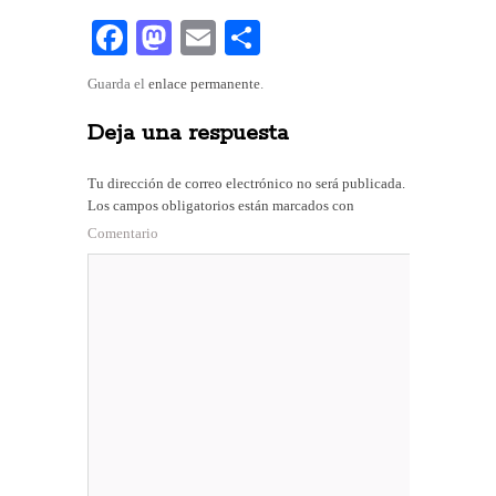
Fa
M
E
C
ce
as
m
o
Guarda el
enlace permanente
.
bo
to
ail
m
Deja una respuesta
ok
do
pa
n
rti
Tu dirección de correo electrónico no será publicada.
r
Los campos obligatorios están marcados con
Comentario