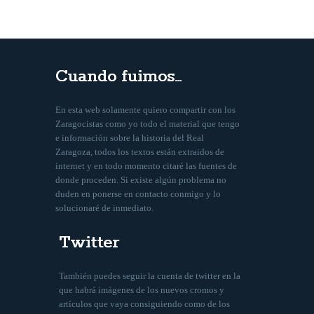
Cuando fuimos…
En esta web solamente quiero compartir con los
Zaragocistas como yo todo el material que tengo
e información sobre la historia del Real
Zaragoza, todos los textos están extraidos de
internet y en todo momento citaré las fuentes de
donde proceden. Si existe algún problema no
duden en ponerse en contacto conmigo y lo
solucionaré de inmediato.
Twitter
También puedes seguir la cuenta de twitter en la
que habrá imágenes de los nuevos cromos y
artículos que vaya consiguiendo como de los