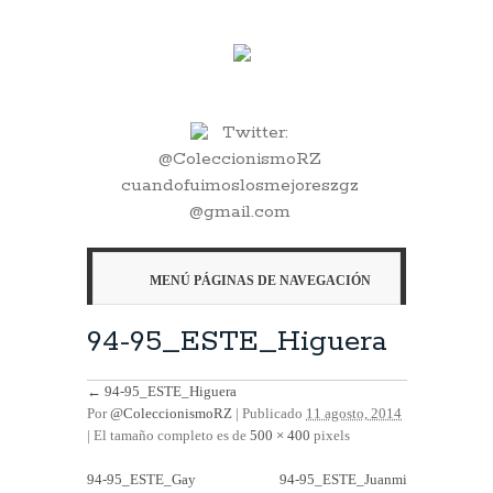
Twitter:
@ColeccionismoRZ
cuandofuimoslosmejoreszgz
@gmail.com
MENÚ PÁGINAS DE NAVEGACIÓN
94-95_ESTE_Higuera
←
94-95_ESTE_Higuera
Por
@ColeccionismoRZ
|
Publicado
11 agosto, 2014
| El tamaño completo es de
500 × 400
pixels
94-95_ESTE_Gay
94-95_ESTE_Juanmi