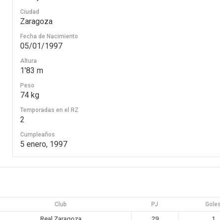
Ciudad
Zaragoza
Fecha de Nacimiento
05/01/1997
Altura
1'83 m
Peso
74 kg
Temporadas en el RZ
2
Cumpleaños
5 enero, 1997
Club
PJ
Gole
Real Zaragoza
29
1