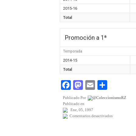
2015-16
Total
Promoción a 1ª
Temporada
2014-15
Total
Fa
M
E
C
ce
as
m
o
Publicado Por
@ColeccionismoRZ
bo
to
ail
m
Publicado en
Ene, 05, 1997
ok
do
pa
en
Comentarios desactivados
n
rti
3
1
r
Vallejo