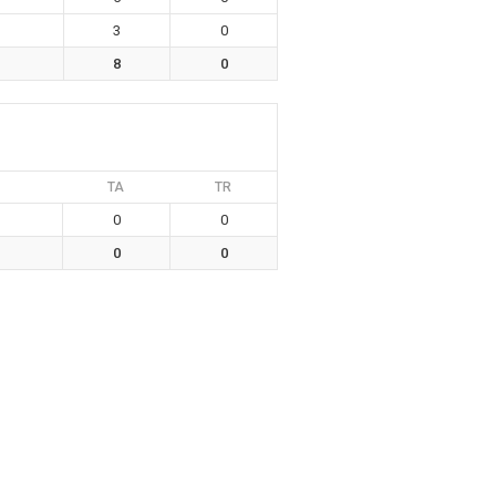
3
0
8
0
s
TA
TR
0
0
0
0