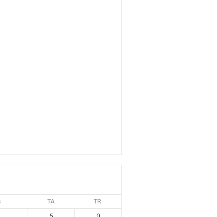
s
TA
TR
5
0