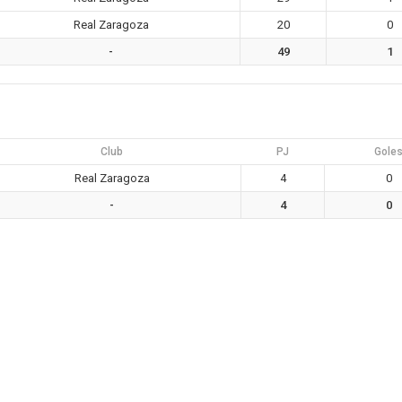
Real Zaragoza
20
0
-
49
1
Club
PJ
Gole
Real Zaragoza
4
0
-
4
0